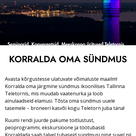
KORRALDA OMA SÜNDMUS
Avasta kõrgustesse ulatuvate võimaluste maailm!
Korralda oma järgmine sündmus ikoonilises Tallinna
Teletornis, mis muudab vaatenurka ja loob
ainulaadseid elamusi. Tõsta oma sündmus uuele
tasemele – broneeri kasvõi kogu Teletorn juba täna!
Ruumi rendi juurde pakume toitlustust,
peoprogrammi, ekskursioone ja töötubasid.
Korraldada saab talvel tubaseid sündmusi ning suvel nii