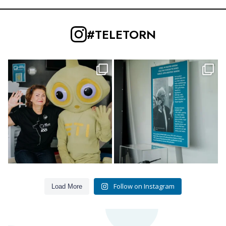
#TELETORN
MIKS TULLA PEREGA TELETORNI? Kas
TULE TELETORNI: Näitusel „Tornist
pole mitte
...
taskusse“ saab
...
4
0
3
0
Follow on Instagram
Load More